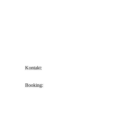
Kontakt:
info@battlesword.de
Booking:
booking@battlesword.de
youtube